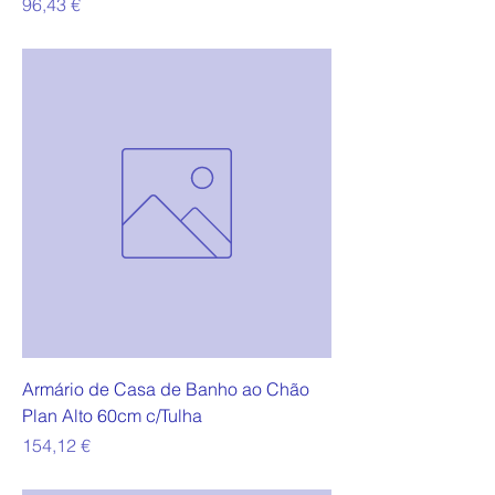
Preço
96,43 €
Armário de Casa de Banho ao Chão
Plan Alto 60cm c/Tulha
Preço
154,12 €