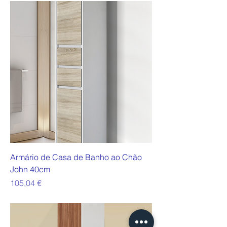
Armário de Casa de Banho ao Chão
John 40cm
Preço
105,04 €