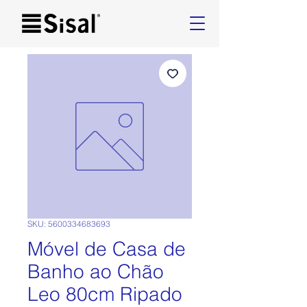
SKU: 5600334683693
Móvel de Casa de
Banho ao Chão
Leo 80cm Ripado