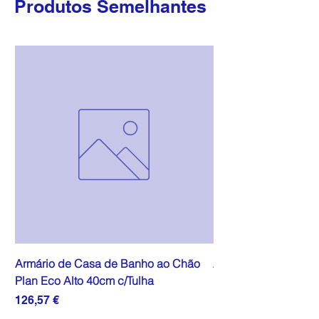
Produtos Semelhantes
Armário de Casa de Banho ao Chão
Armário de Casa de
Plan Eco Alto 40cm c/Tulha
Plan Eco Alto 40cm
Preço
Preço
126,57 €
111,07 €