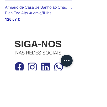
Armário de Casa de Banho ao Chão
Armário de Casa de
Plan Eco Alto 40cm c/Tulha
Plan Eco Alto 40cm
Preço
Preço
126,57 €
111,07 €
SIGA-NOS
NAS REDES SOCIAIS