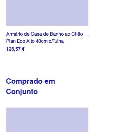
Armário de Casa de Banho ao Chão
Armário de Casa de
Plan Eco Alto 40cm c/Tulha
Plan Eco Alto 40cm
Preço
Preço
126,57 €
111,07 €
Comprado em
Conjunto