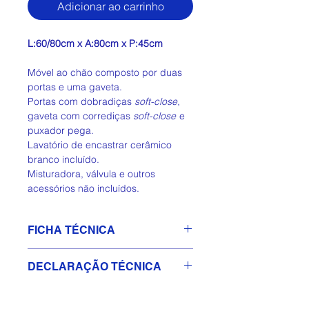
Adicionar ao carrinho
L:60/80cm x A:80cm x P:45cm
Móvel ao chão composto por duas
portas e uma gaveta.
Portas com dobradiças
soft-close
,
gaveta com corrediças
soft-close
e
puxador pega.
Lavatório de encastrar cerâmico
branco incluído.
Misturadora, válvula e outros
acessórios não incluídos.
FICHA TÉCNICA
(PDF)
Descarregar Ficha Técnica
DECLARAÇÃO TÉCNICA
📄
(PDF)
Descarregar Declaração