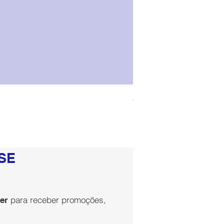
Armário de Casa de Banh
Preço
111,07 €
SE
para receber promoções,
er