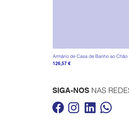
Armário de Casa de Banho ao Chão P
Preço
126,57 €
SIGA-NOS
NAS REDE