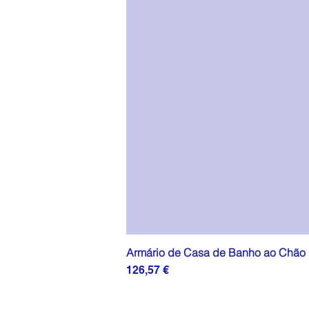
Armário de Casa de Banho ao Chão P
Preço
126,57 €