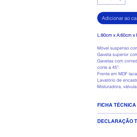
Adicionar ao ca
L:80cm x A:60cm x
Móvel suspenso com
Gaveta superior com
Gavetas com corre
corte a 45º.
Frente em MDF laca
Lavatório de encast
Misturadora, válvula
FICHA TÉCNICA
(PDF) Descarregar
DECLARAÇÃO T
(PDF)
Descarregar