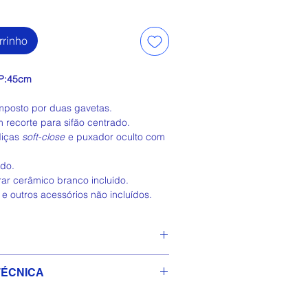
rrinho
 P:45cm
posto por duas gavetas.
 recorte para sifão centrado.
diças
soft-close
e puxador oculto com
do.
rar cerâmico branco incluído.
 e outros acessórios não incluídos.
 Ficha Técnica 📄
ÉCNICA
 Declaração Técnica 📄