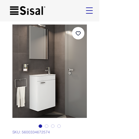
SKU: 5600334672574