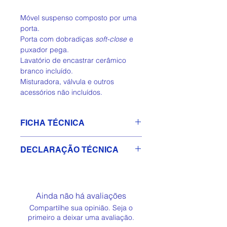
Móvel suspenso composto por uma
porta.
Porta com dobradiças
soft-close
e
puxador pega.
Lavatório de encastrar cerâmico
branco incluído.
Misturadora, válvula e outros
acessórios não incluídos.
FICHA TÉCNICA
(PDF)
Descarregar Ficha Técnica
DECLARAÇÃO TÉCNICA
📄
(PDF)
Descarregar Declaração
Técnica 📄
Ainda não há avaliações
Compartilhe sua opinião. Seja o
primeiro a deixar uma avaliação.